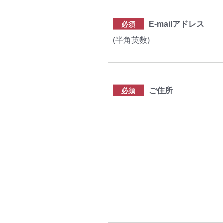
E-mailアドレス
必須
(半角英数)
ご住所
必須