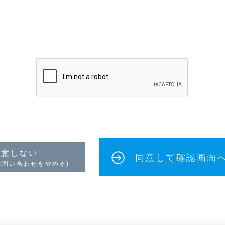
や担当部署・グループ会社へのメール転送は致しかねる場合が
ンケート、各種調査、寄付などのご依頼
内容に関するお問い合わせ
個別の回答をさしあげておりません。
報は、SSLによる暗号化通信により保護いたします。SSLに
ただく個人情報を安全に送受信致します。
同意しない
同意して確認画面
お問い合わせをやめる)