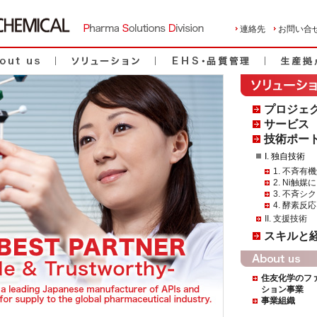
連絡先
お問い合
プロジェ
サービス
技術ポー
I. 独自技術
1. 不斉有
2. Ni触
3. 不斉
4. 酵素反応
II. 支援技術
スキルと
住友化学のフ
ション事業
事業組織