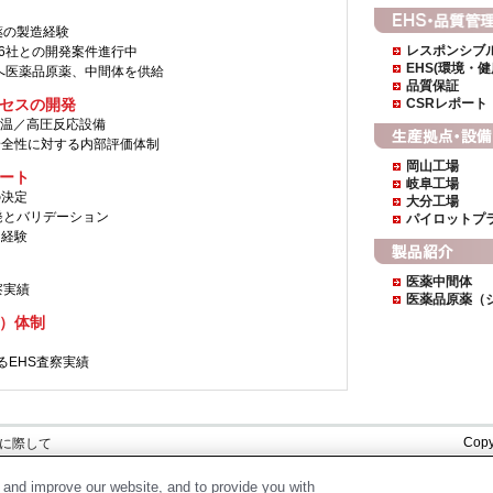
薬の製造経験
レスポンシブ
16社との開発案件進行中
EHS(環境・
社へ医薬品原薬、中間体を供給
品質保証
セスの開発
CSRレポート
超低温／高圧反応設備
安全性に対する内部評価体制
岡山工場
ート
岐阜工場
の決定
大分工場
発とバリデーション
パイロットプ
な経験
医薬中間体
察実績
医薬品原薬（
全）体制
るEHS査察実績
Copy
に際して
and improve our website, and to provide you with