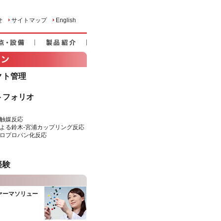
せ
サイトマップ
English
クト管理
トフォリオ
機触媒反応
媒による鈴木-宮浦カップリング反応
シクロプロパン化反応
経験
ァーマソリュー