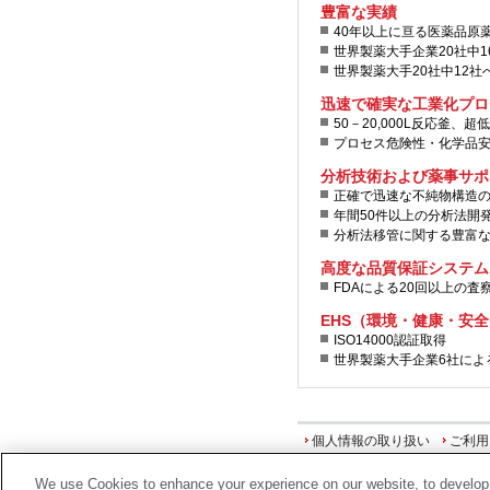
豊富な実績
40年以上に亘る医薬品原
世界製薬大手企業20社中
世界製薬大手20社中12
迅速で確実な工業化プロ
50－20,000L反応釜、
プロセス危険性・化学品
分析技術および薬事サポ
正確で迅速な不純物構造
年間50件以上の分析法開
分析法移管に関する豊富
高度な品質保証システム
FDAによる20回以上の査
EHS（環境・健康・安
ISO14000認証取得
世界製薬大手企業6社によ
個人情報の取り扱い
ご利用
We use Cookies to enhance your experience on our website, to develop 