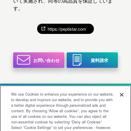
いて実施され、同等の高品質を保証していま
す。
https://peptistar.com
お問い合わせ
資料請求
/
/
LONG-CHAIN gRNA
SERVICE
We use Cookies to enhance your experience on our website,
/
/
/
TECHNOLOGIES
FACILITIES
CASES
to develop and improve our website, and to provide you with
a better digital experience through personalized ads and
/
NEWS
PRIVACY POLICY
content. By choosing “Allow all cookies”, you agree to the
/
SUMITOMO CHEMICAL
use of all cookies on our website. You can also reject all
non-essential cookies by selecting “Deny all Cookies”.
PHARMA SOLUTIONS DIVISION HP
Select “Cookie Settings” to set your preferences - however,