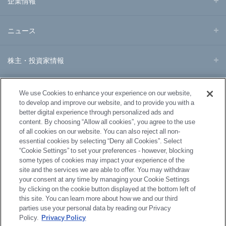
企業情報
ニュース
株主・投資家情報
事業・製品
We use Cookies to enhance your experience on our website,
to develop and improve our website, and to provide you with a
better digital experience through personalized ads and
研究開発
content. By choosing “Allow all cookies”, you agree to the use
of all cookies on our website. You can also reject all non-
essential cookies by selecting “Deny all Cookies”. Select
サステナビリティ
“Cookie Settings” to set your preferences - however, blocking
some types of cookies may impact your experience of the
site and the services we are able to offer. You may withdraw
採用情報
your consent at any time by managing your Cookie Settings
by clicking on the cookie button displayed at the bottom left of
this site. You can learn more about how we and our third
parties use your personal data by reading our Privacy
Policy.
Privacy Policy
サイトマップ