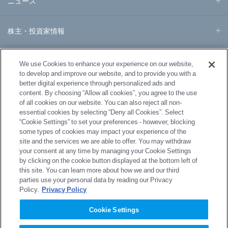
ニュース
株主・投資家情報
事業・製品
We use Cookies to enhance your experience on our website,
to develop and improve our website, and to provide you with a
better digital experience through personalized ads and
研究開発
content. By choosing “Allow all cookies”, you agree to the use
of all cookies on our website. You can also reject all non-
essential cookies by selecting “Deny all Cookies”. Select
サステナビリティ
“Cookie Settings” to set your preferences - however, blocking
some types of cookies may impact your experience of the
site and the services we are able to offer. You may withdraw
採用情報
your consent at any time by managing your Cookie Settings
by clicking on the cookie button displayed at the bottom left of
this site. You can learn more about how we and our third
parties use your personal data by reading our Privacy
Policy.
Privacy Policy
サイトマップ
プライバシーポリシー
Cookie Settings
プライバシーポリシー（GDPR）