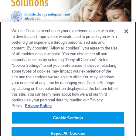
We use Cookies to enhance your experience on our website,
to develop and improve our website, and to provide you with a
better digital experience through personalized ads and
content. By choosing “Allow all cookies”, you agree to the use
of all cookies on our website. You can also reject all non-
SSS認定製品・技術
essential cookies by selecting “Deny all Cookies”. Select
“Cookie Settings” to set your preferences - however, blocking
some types of cookies may impact your experience of the
site and the services we are able to offer. You may withdraw
your consent at any time by managing your Cookie Settings
by clicking on the cookie button displayed at the bottom left of
this site. You can learn more about how we and our third
parties use your personal data by reading our Privacy
Policy.
Privacy Policy
Cookie Settings
Reject All Cookies