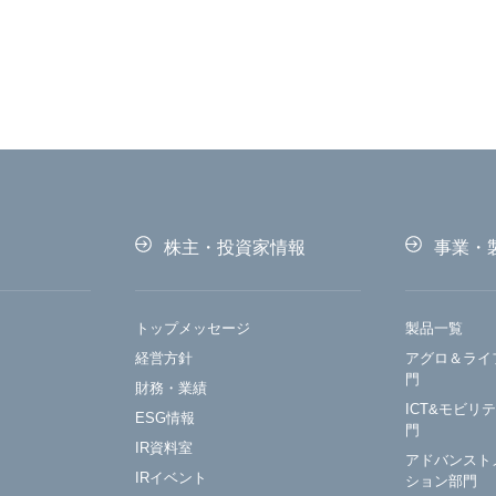
株主・投資家情報
事業・
トップメッセージ
製品一覧
経営方針
アグロ＆ライ
門
財務・業績
ICT&モビリ
ESG情報
門
IR資料室
アドバンスト
IRイベント
ション部門