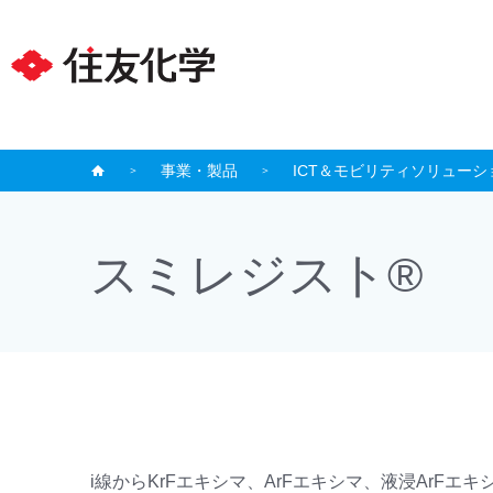
事業・製品
ICT＆モビリティソリューシ
スミレジスト®
i線からKrFエキシマ、ArFエキシマ、液浸ArF