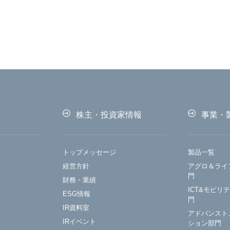
株主・投資家情報
事業・
トップメッセージ
製品一覧
経営方針
アグロ＆ライ
門
財務・業績
ICT&モビリ
ESG情報
門
IR資料室
アドバンスト
IRイベント
ション部門