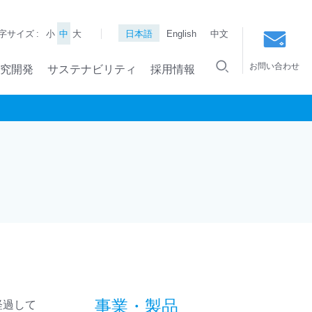
字サイズ :
小
中
大
日本語
English
中文
お問い合わせ
究開発
サステナビリティ
採用情報
事業・製品
経過して