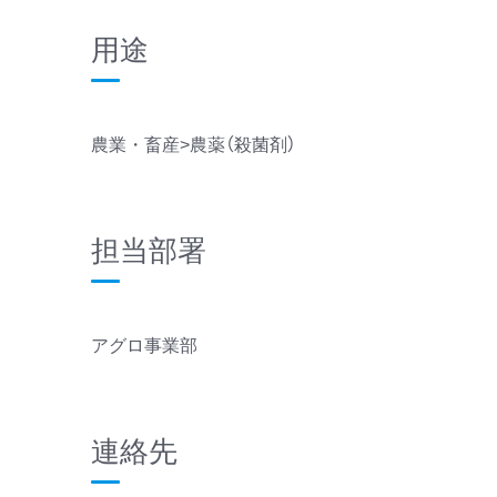
用途
農業・畜産>農薬（殺菌剤）
担当部署
アグロ事業部
連絡先