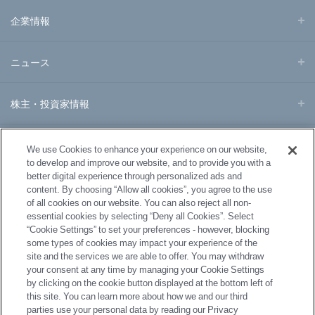
企業情報
ニュース
株主・投資家情報
事業・製品
We use Cookies to enhance your experience on our website,
to develop and improve our website, and to provide you with a
better digital experience through personalized ads and
研究開発
content. By choosing “Allow all cookies”, you agree to the use
of all cookies on our website. You can also reject all non-
essential cookies by selecting “Deny all Cookies”. Select
サステナビリティ
“Cookie Settings” to set your preferences - however, blocking
some types of cookies may impact your experience of the
site and the services we are able to offer. You may withdraw
採用情報
your consent at any time by managing your Cookie Settings
by clicking on the cookie button displayed at the bottom left of
this site. You can learn more about how we and our third
parties use your personal data by reading our Privacy