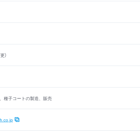
変更）
、種子コートの製造、販売
h.co.jp