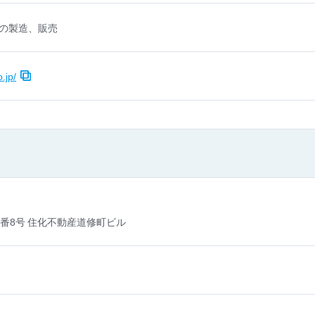
の製造、販売
.jp/
番8号 住化不動産道修町ビル