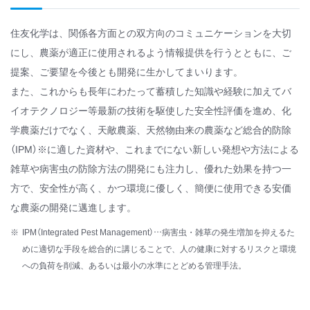
住友化学は、関係各方面との双方向のコミュニケーションを大切
にし、農薬が適正に使用されるよう情報提供を行うとともに、ご
提案、ご要望を今後とも開発に生かしてまいります。
また、これからも長年にわたって蓄積した知識や経験に加えてバ
イオテクノロジー等最新の技術を駆使した安全性評価を進め、化
学農薬だけでなく、天敵農薬、天然物由来の農薬など総合的防除
（IPM）※に適した資材や、これまでにない新しい発想や方法による
雑草や病害虫の防除方法の開発にも注力し、優れた効果を持つ一
方で、安全性が高く、かつ環境に優しく、簡便に使用できる安価
な農薬の開発に邁進します。
IPM（Integrated Pest Management）…病害虫・雑草の発生増加を抑えるた
めに適切な手段を総合的に講じることで、人の健康に対するリスクと環境
への負荷を削減、あるいは最小の水準にとどめる管理手法。