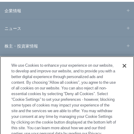
企業情報
ニュース
株主・投資家情報
事業・製品
We use Cookies to enhance your experience on our website,
to develop and improve our website, and to provide you with a
better digital experience through personalized ads and
研究開発
content. By choosing “Allow all cookies”, you agree to the use
of all cookies on our website. You can also reject all non-
essential cookies by selecting “Deny all Cookies”. Select
サステナビリティ
“Cookie Settings” to set your preferences - however, blocking
some types of cookies may impact your experience of the
site and the services we are able to offer. You may withdraw
採用情報
your consent at any time by managing your Cookie Settings
by clicking on the cookie button displayed at the bottom left of
this site. You can learn more about how we and our third
parties use your personal data by reading our Privacy