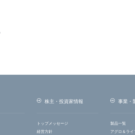
）
株主・投資家情報
事業・
トップメッセージ
製品一覧
経営方針
アグロ＆ライ