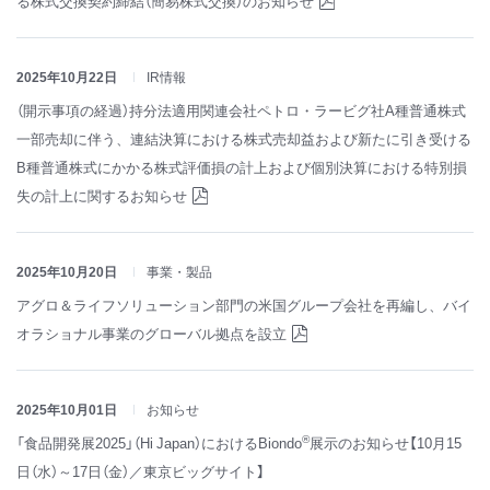
る株式交換契約締結（簡易株式交換）のお知らせ
2025年10月22日
IR情報
（開示事項の経過）持分法適用関連会社ペトロ・ラービグ社A種普通株式
一部売却に伴う、連結決算における株式売却益および新たに引き受ける
B種普通株式にかかる株式評価損の計上および個別決算における特別損
失の計上に関するお知らせ
2025年10月20日
事業・製品
アグロ＆ライフソリューション部門の米国グループ会社を再編し、バイ
オラショナル事業のグローバル拠点を設立
2025年10月01日
お知らせ
®
「食品開発展2025」（Hi Japan）におけるBiondo
展示のお知らせ【10月15
日（水）～17日（金）／東京ビッグサイト】