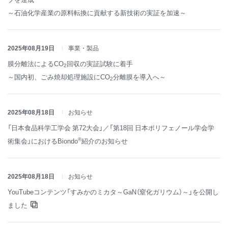
～石油化学産業の原料転換に貢献する新技術の実証を加速～
2025年08月19日
事業・製品
膜分離法によるCO
回収の実証試験に着手
2
～国内初、ごみ焼却処理施設にCO
分離膜を導入へ～
2
2025年08月18日
お知らせ
「日本食品科学工学会 第72大会」／「第18回 日本ポリフェノール学会学
®
術集会」におけるBiondo
紹介のお知らせ
2025年08月18日
お知らせ
YouTubeコンテンツ「すみかのミカタ～GaN（窒化ガリウム）～」を公開し
ました