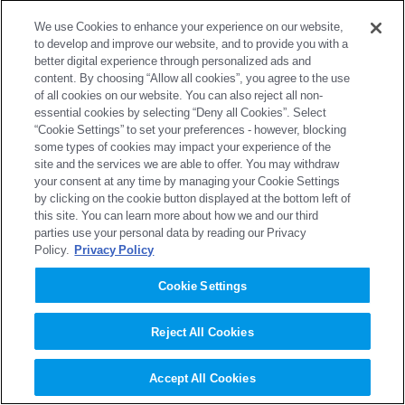
We use Cookies to enhance your experience on our website,
to develop and improve our website, and to provide you with a
ニュース
better digital experience through personalized ads and
content. By choosing “Allow all cookies”, you agree to the use
of all cookies on our website. You can also reject all non-
essential cookies by selecting “Deny all Cookies”. Select
“Cookie Settings” to set your preferences - however, blocking
2026年
some types of cookies may impact your experience of the
site and the services we are able to offer. You may withdraw
your consent at any time by managing your Cookie Settings
2025年
by clicking on the cookie button displayed at the bottom left of
this site. You can learn more about how we and our third
parties use your personal data by reading our Privacy
Policy.
Privacy Policy
2024年
Cookie Settings
2023年
Reject All Cookies
2022年
Accept All Cookies