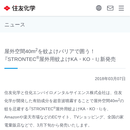
ニュース
2
屋外空間40m
を蚊よけバリアで囲う！
®
『STRONTEC
屋外用蚊よけKA・KO・I』新発売
2018年03月07日
住友化学と住化エンバイロメンタルサイエンス株式会社は、住友
2
化学が開発した有効成分を超音波噴霧することで屋外空間40m
の
®
蚊を忌避する『STRONTEC
屋外用蚊よけKA・KO・I』を、
Amazonや楽天市場などのECサイト、TVショッピング、全国の家
電量販店などで、3月下旬から発売いたします。