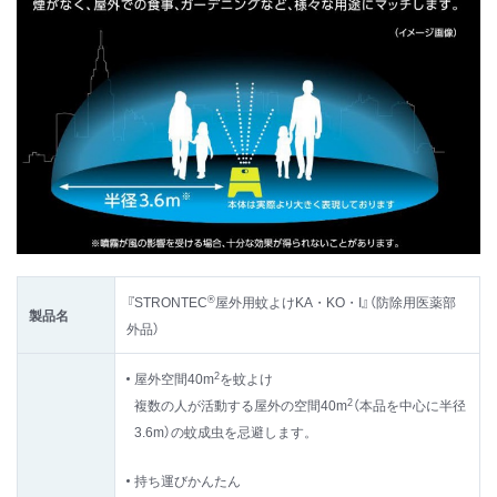
®
『STRONTEC
屋外用蚊よけKA・KO・I』（防除用医薬部
製品名
外品）
2
屋外空間40m
を蚊よけ
2
複数の人が活動する屋外の空間40m
（本品を中心に半径
3.6m）の蚊成虫を忌避します。
持ち運びかんたん