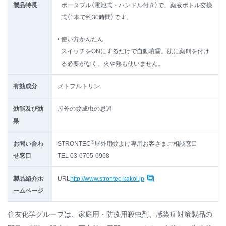
製品特長
ポータブル（電池式・ハンドル付き）で、薬液ボトル交換
式（1本で約30時間）です。
使い方かんたん
スイッチをONにするだけで自動噴霧。肌に薬剤を付け
る必要がなく、火や熱も使いません。
有効成分
メトフルトリン
効能及び効
屋外の蚊成虫の忌避
果
®
お問い合わ
STRONTEC
屋外用蚊よけ専用お客さまご相談窓口
せ窓口
TEL 03-6705-6968
製品紹介ホ
URL
http://www.strontec-kakoi.jp
ームページ
住友化学グループは、家庭用・防疫用殺虫剤、感染症対策製品の