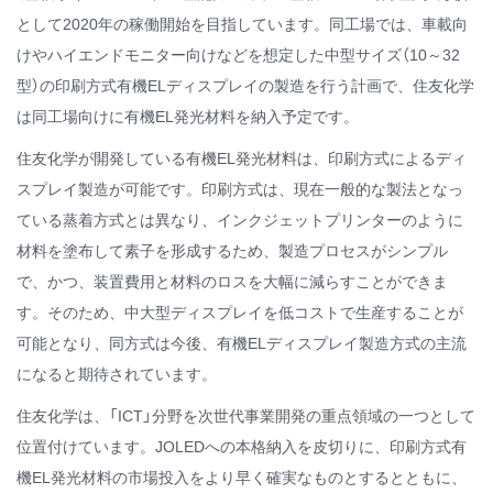
として2020年の稼働開始を目指しています。同工場では、車載向
けやハイエンドモニター向けなどを想定した中型サイズ（10～32
型）の印刷方式有機ELディスプレイの製造を行う計画で、住友化学
は同工場向けに有機EL発光材料を納入予定です。
住友化学が開発している有機EL発光材料は、印刷方式によるディ
スプレイ製造が可能です。印刷方式は、現在一般的な製法となっ
ている蒸着方式とは異なり、インクジェットプリンターのように
材料を塗布して素子を形成するため、製造プロセスがシンプル
で、かつ、装置費用と材料のロスを大幅に減らすことができま
す。そのため、中大型ディスプレイを低コストで生産することが
可能となり、同方式は今後、有機ELディスプレイ製造方式の主流
になると期待されています。
住友化学は、「ICT」分野を次世代事業開発の重点領域の一つとして
位置付けています。JOLEDへの本格納入を皮切りに、印刷方式有
機EL発光材料の市場投入をより早く確実なものとするとともに、