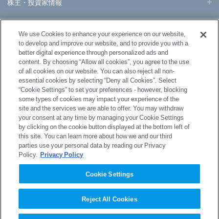
株主・投資家情報
事業・製品
We use Cookies to enhance your experience on our website,
to develop and improve our website, and to provide you with a
better digital experience through personalized ads and
研究開発
content. By choosing “Allow all cookies”, you agree to the use
of all cookies on our website. You can also reject all non-
essential cookies by selecting “Deny all Cookies”. Select
サステナビリティ
“Cookie Settings” to set your preferences - however, blocking
some types of cookies may impact your experience of the
site and the services we are able to offer. You may withdraw
your consent at any time by managing your Cookie Settings
採用情報
by clicking on the cookie button displayed at the bottom left of
this site. You can learn more about how we and our third
parties use your personal data by reading our Privacy
Policy.
Privacy Policy
サイトマップ
プライバシーポリシー
Cookie Settings
プライバシーポリシー（GDPR）
サイトのご利用にあたって
Reject All Cookies