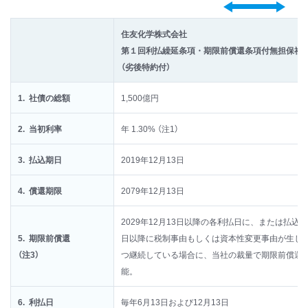
住友化学株式会社
第１回利払繰延条項・期限前償還条項付無担保社
（劣後特約付）
1. 社債の総額
1,500億円
2. 当初利率
年 1.30% （注1）
3. 払込期日
2019年12月13日
4. 償還期限
2079年12月13日
2029年12月13日以降の各利払日に、または払込期
5. 期限前償還
日以降に税制事由もしくは資本性変更事由が生じ
（注3）
つ継続している場合に、当社の裁量で期限前償還
能。
6. 利払日
毎年6月13日および12月13日