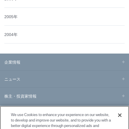
2005年
2004年
企業情報
ニュース
株主・投資家情報
事業・製品
We use Cookies to enhance your experience on our website,
to develop and improve our website, and to provide you with a
better digital experience through personalized ads and