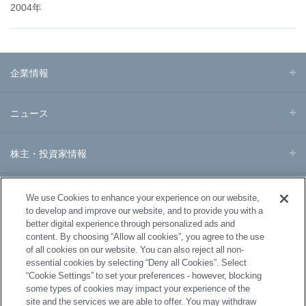
2004年
企業情報
ニュース
株主・投資家情報
事業・製品
We use Cookies to enhance your experience on our website,
to develop and improve our website, and to provide you with a
better digital experience through personalized ads and
研究開発
content. By choosing “Allow all cookies”, you agree to the use
of all cookies on our website. You can also reject all non-
essential cookies by selecting “Deny all Cookies”. Select
サステナビリティ
“Cookie Settings” to set your preferences - however, blocking
some types of cookies may impact your experience of the
site and the services we are able to offer. You may withdraw