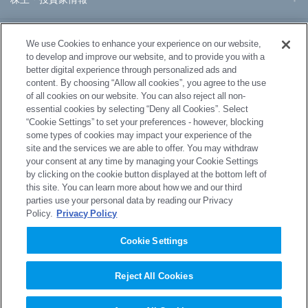
事業・製品
We use Cookies to enhance your experience on our website,
to develop and improve our website, and to provide you with a
better digital experience through personalized ads and
研究開発
content. By choosing “Allow all cookies”, you agree to the use
of all cookies on our website. You can also reject all non-
essential cookies by selecting “Deny all Cookies”. Select
サステナビリティ
“Cookie Settings” to set your preferences - however, blocking
some types of cookies may impact your experience of the
site and the services we are able to offer. You may withdraw
採用情報
your consent at any time by managing your Cookie Settings
by clicking on the cookie button displayed at the bottom left of
this site. You can learn more about how we and our third
parties use your personal data by reading our Privacy
Policy.
Privacy Policy
サイトマップ
プライバシーポリシー
Cookie Settings
プライバシーポリシー（GDPR）
サイトのご利用にあたって
Reject All Cookies