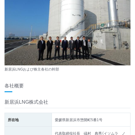
新居浜LNGおよび株主各社の幹部
各社概要
新居浜LNG株式会社
所在地
愛媛県新居浜市惣開町5番1号
代表取締役社長 礒村 典秀（イソムラ ノ