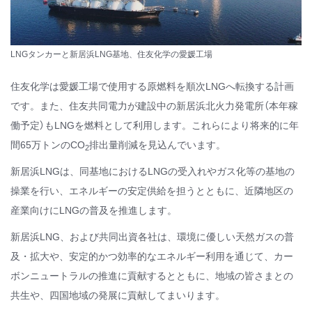
LNGタンカーと新居浜LNG基地、住友化学の愛媛工場
住友化学は愛媛工場で使用する原燃料を順次LNGへ転換する計画
です。また、住友共同電力が建設中の新居浜北火力発電所（本年稼
働予定）もLNGを燃料として利用します。これらにより将来的に年
間65万トンのCO
排出量削減を見込んでいます。
2
新居浜LNGは、同基地におけるLNGの受入れやガス化等の基地の
操業を行い、エネルギーの安定供給を担うとともに、近隣地区の
産業向けにLNGの普及を推進します。
新居浜LNG、および共同出資各社は、環境に優しい天然ガスの普
及・拡大や、安定的かつ効率的なエネルギー利用を通じて、カー
ボンニュートラルの推進に貢献するとともに、地域の皆さまとの
共生や、四国地域の発展に貢献してまいります。