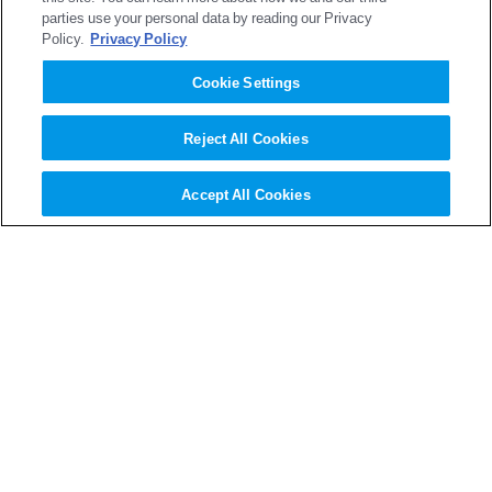
parties use your personal data by reading our Privacy
2005年
Policy.
Privacy Policy
Cookie Settings
2004年
Reject All Cookies
企業情報
Accept All Cookies
ニュース
株主・投資家情報
事業・製品
研究開発