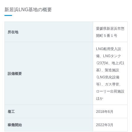
新居浜LNG基地の概要
愛媛県新居浜市惣
所在地
開町５番１号
LNG船用受入設
備、LNGタンク
（23万kl、地上式1
基）、製造施設
設備概要
（LNG気化設備
等）、ガス導管、
ローリー出荷施設
ほか
着工
2018年6月
稼働開始
2022年3月