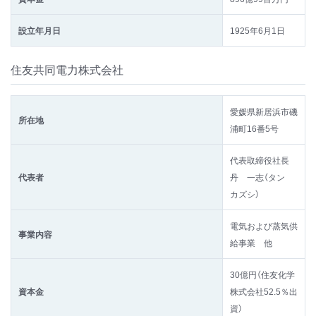
設立年月日
1925年6月1日
住友共同電力株式会社
愛媛県新居浜市磯
所在地
浦町16番5号
代表取締役社長
代表者
丹 一志（タン
カズシ）
電気および蒸気供
事業内容
給事業 他
30億円（住友化学
資本金
株式会社52.5％出
資）