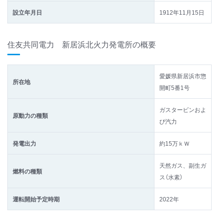
設立年月日
1912年11月15日
住友共同電力 新居浜北火力発電所の概要
愛媛県新居浜市惣
所在地
開町5番1号
ガスタービンおよ
原動力の種類
び汽力
発電出力
約15万ｋＷ
天然ガス、副生ガ
燃料の種類
ス（水素）
運転開始予定時期
2022年