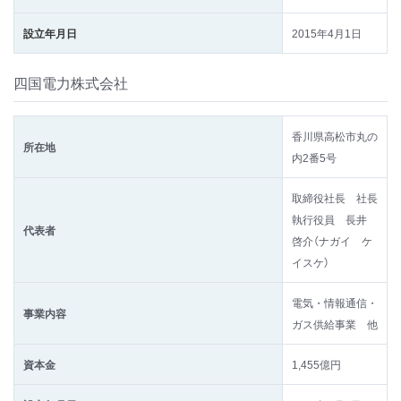
設立年月日
2015年4月1日
四国電力株式会社
香川県高松市丸の
所在地
内2番5号
取締役社長 社長
執行役員 長井
代表者
啓介（ナガイ ケ
イスケ）
電気・情報通信・
事業内容
ガス供給事業 他
資本金
1,455億円