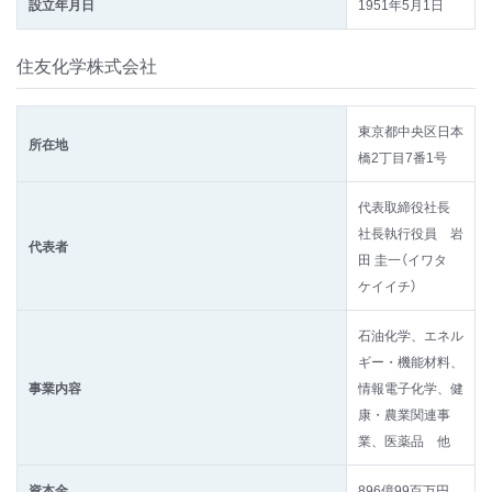
設立年月日
1951年5月1日
住友化学株式会社
東京都中央区日本
所在地
橋2丁目7番1号
代表取締役社長
社長執行役員 岩
代表者
田 圭一（イワタ
ケイイチ）
石油化学、エネル
ギー・機能材料、
事業内容
情報電子化学、健
康・農業関連事
業、医薬品 他
資本金
896億99百万円