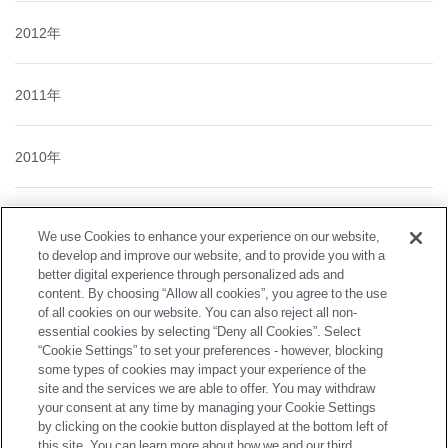
2012年
2011年
2010年
2009年
We use Cookies to enhance your experience on our website,
to develop and improve our website, and to provide you with a
better digital experience through personalized ads and
2008年
content. By choosing “Allow all cookies”, you agree to the use
of all cookies on our website. You can also reject all non-
essential cookies by selecting “Deny all Cookies”. Select
2007年
“Cookie Settings” to set your preferences - however, blocking
some types of cookies may impact your experience of the
site and the services we are able to offer. You may withdraw
2006年
your consent at any time by managing your Cookie Settings
by clicking on the cookie button displayed at the bottom left of
this site. You can learn more about how we and our third