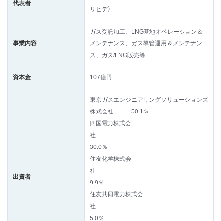
代表者
リヒデ）
ガス受託加工、LNG基地オペレーション＆
事業内容
メンテナンス、ガス導管運用＆メンテナン
ス、ガス/LNG販売等
資本金
107億円
東京ガスエンジニアリングソリューションズ
株式会社 50.1％
四国電力株式会
社
30.0％
住友化学株式会
社
出資者
9.9％
住友共同電力株式会
社
5.0％