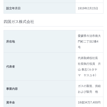
設立年月日
1919年2月15日
四国ガス株式会社
愛媛県今治市南大
所在地
門町二丁目2番4
号
代表取締役社長
社長執行役員 片
代表者
山 泰志（カタヤ
マ ヤスユキ）
ガスの製造、供給
事業内容
および販売 他
資本金
18億34万7,400円