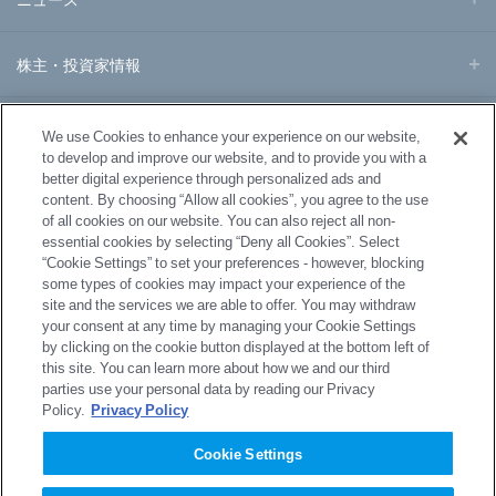
株主・投資家情報
事業・製品
We use Cookies to enhance your experience on our website,
to develop and improve our website, and to provide you with a
better digital experience through personalized ads and
研究開発
content. By choosing “Allow all cookies”, you agree to the use
of all cookies on our website. You can also reject all non-
essential cookies by selecting “Deny all Cookies”. Select
サステナビリティ
“Cookie Settings” to set your preferences - however, blocking
some types of cookies may impact your experience of the
site and the services we are able to offer. You may withdraw
採用情報
your consent at any time by managing your Cookie Settings
by clicking on the cookie button displayed at the bottom left of
this site. You can learn more about how we and our third
parties use your personal data by reading our Privacy
Policy.
Privacy Policy
サイトマップ
プライバシーポリシー
Cookie Settings
プライバシーポリシー（GDPR）