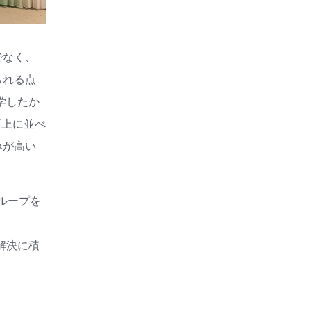
でなく、
られる点
学したか
面上に並べ
みが高い
ループを
解決に積