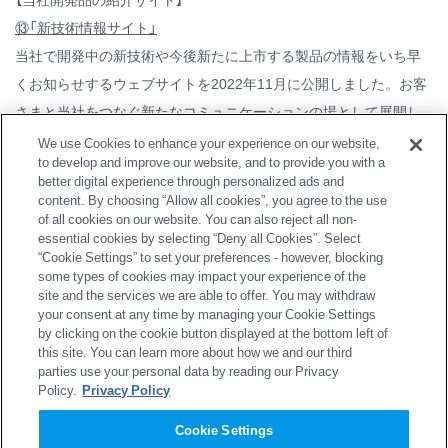
性と加工性を両立した製品を紹介します。
We use Cookies to enhance your experience on our website,
to develop and improve our website, and to provide you with a
better digital experience through personalized ads and
content. By choosing “Allow all cookies”, you agree to the use
of all cookies on our website. You can also reject all non-
【CO
排出量の見える化】
2
essential cookies by selecting “Deny all Cookies”. Select
⑪製品カーボンフットプリント（
CFP
）算定システム「
CFP-
“Cookie Settings” to set your preferences - however, blocking
some types of cookies may impact your experience of the
®
TOMO
」
site and the services we are able to offer. You may withdraw
当社は、製品ライフサイクルの各過程で排出された温室効果ガス
your consent at any time by managing your Cookie Settings
by clicking on the cookie button displayed at the bottom left of
（GHG）の排出量をCO
排出量に換算して表すCFPを簡易かつ効率
2
this site. You can learn more about how we and our third
®
的に算定できるシステムCFP-TOMO
を自社開発し、広く無償で
parties use your personal data by reading our Privacy
Policy.
Privacy Policy
提供しています。
CFP-TOMO紹介サイト：
Cookie Settings