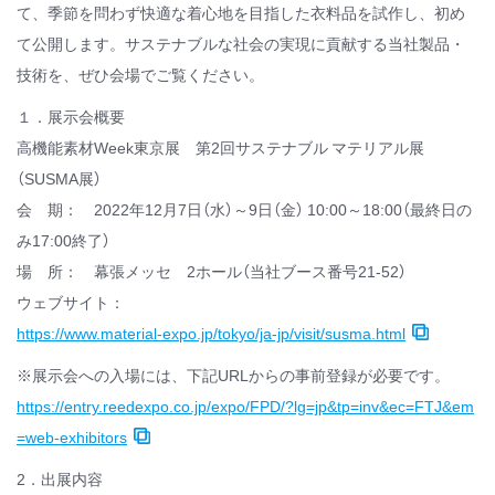
て、季節を問わず快適な着心地を目指した衣料品を試作し、初め
て公開します。サステナブルな社会の実現に貢献する当社製品・
技術を、ぜひ会場でご覧ください。
１．展示会概要
高機能素材Week東京展 第2回サステナブル マテリアル展
（SUSMA展）
会 期： 2022年12月7日（水）～9日（金） 10:00～18:00（最終日の
み17:00終了）
場 所： 幕張メッセ 2ホール（当社ブース番号21-52）
ウェブサイト：
https://www.material-expo.jp/tokyo/ja-jp/visit/susma.html
※展示会への入場には、下記URLからの事前登録が必要です。
https://entry.reedexpo.co.jp/expo/FPD/?lg=jp&tp=inv&ec=FTJ&em
=web-exhibitors
2．出展内容