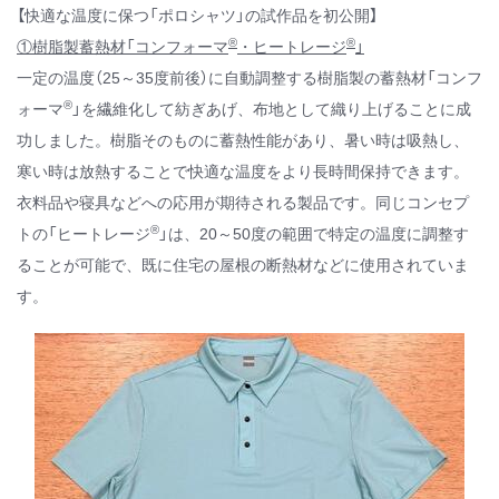
【快適な温度に保つ「ポロシャツ」の試作品を初公開】
®
®
①樹脂製蓄熱材「コンフォーマ
・ヒートレージ
」
一定の温度（25～35度前後）に自動調整する樹脂製の蓄熱材「コンフ
®
ォーマ
」を繊維化して紡ぎあげ、布地として織り上げることに成
功しました。樹脂そのものに蓄熱性能があり、暑い時は吸熱し、
寒い時は放熱することで快適な温度をより長時間保持できます。
衣料品や寝具などへの応用が期待される製品です。同じコンセプ
®
トの「ヒートレージ
」は、20～50度の範囲で特定の温度に調整す
ることが可能で、既に住宅の屋根の断熱材などに使用されていま
す。