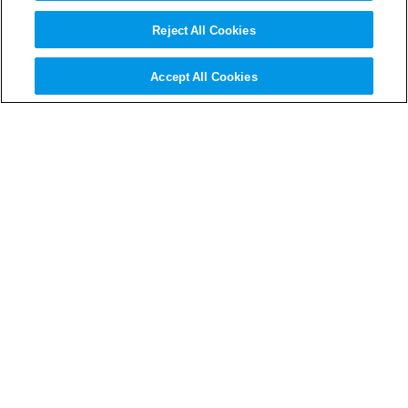
https://www.sumitomo-chem.co.jp/sustainability/information/cfp_to
Reject All Cookies
mo/
【当社独自の認定制度】
Accept All Cookies
⑫持続可能な社会の実現に向けた認定制度「
Sumika Sustainable
Solutions
（
SSS
）」
気候変動対応、環境負荷低減、資源有効利用などの分野で貢献す
る当社グループの製品・技術をSSSとして自社で認定する取り組
みを推進しています。当社は、SSS認定製品・技術の開発・普及
を通じて持続可能な社会をつくるための取り組みを進めていま
す。
【当社開発品の紹介サイト】
⑬「新技術情報サイト」
当社で開発中の新技術や今後新たに上市する製品の情報をいち早