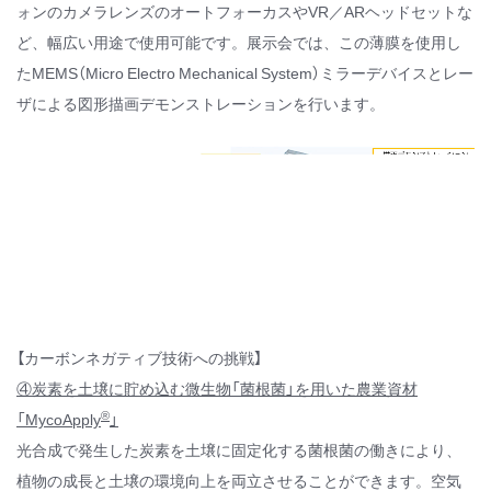
ォンのカメラレンズのオートフォーカスやVR／ARヘッドセットな
ど、幅広い用途で使用可能です。展示会では、この薄膜を使用し
たMEMS（Micro Electro Mechanical System）ミラーデバイスとレー
ザによる図形描画デモンストレーションを行います。
【カーボンネガティブ技術への挑戦】
④炭素を土壌に貯め込む微生物「菌根菌」を用いた農業資材
®
「
MycoApply
」
光合成で発生した炭素を土壌に固定化する菌根菌の働きにより、
植物の成長と土壌の環境向上を両立させることができます。空気