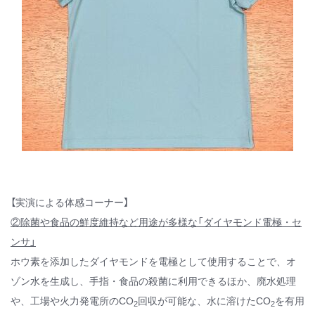
【実演による体感コーナー】
②除菌や食品の鮮度維持など用途が多様な「ダイヤモンド電極・セ
ンサ」
ホウ素を添加したダイヤモンドを電極として使用することで、オ
ゾン水を生成し、手指・食品の殺菌に利用できるほか、廃水処理
や、工場や火力発電所のCO
回収が可能な、水に溶けたCO
を有用
2
2