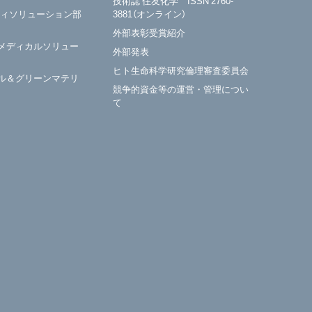
技術誌 住友化学 ISSN 2760-
ティソリューション部
3881（オンライン）
外部表彰受賞紹介
メディカルソリュー
外部発表
ヒト生命科学研究倫理審査委員会
ル＆グリーンマテリ
競争的資金等の運営・管理につい
て