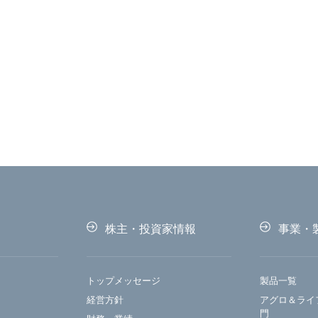
株主・投資家情報
事業・
トップメッセージ
製品一覧
経営方針
アグロ＆ライ
門