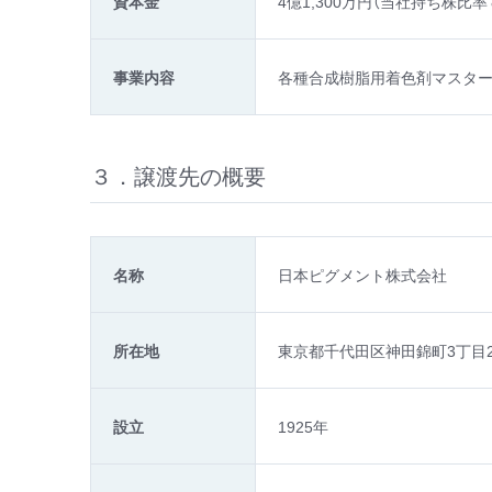
資本金
4億1,300万円（当社持ち株比率 8
事業内容
各種合成樹脂用着色剤マスタ
３．譲渡先の概要
名称
日本ピグメント株式会社
所在地
東京都千代田区神田錦町3丁目2
設立
1925年