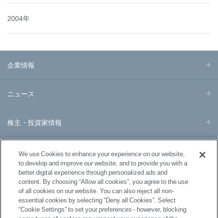
2004年
企業情報
ニュース
株主・投資家情報
事業・製品
We use Cookies to enhance your experience on our website,
to develop and improve our website, and to provide you with a
better digital experience through personalized ads and
研究開発
content. By choosing “Allow all cookies”, you agree to the use
of all cookies on our website. You can also reject all non-
essential cookies by selecting “Deny all Cookies”. Select
サステナビリティ
“Cookie Settings” to set your preferences - however, blocking