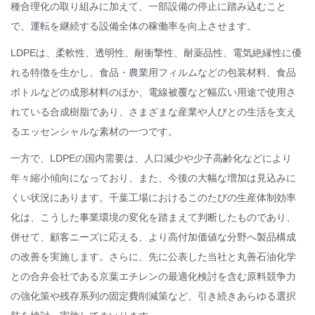
種合理化の取り組みに加えて、一部設備の停止に踏み込むこと
で、運転を継続する設備全体の稼働率を向上させます。
LDPEは、柔軟性、透明性、耐衝撃性、耐薬品性、電気絶縁性に優
れる特徴を生かし、食品・農業用フィルムなどの包装材料、食品
ボトルなどの成形材料のほか、電線被覆など幅広い用途で使用さ
れている合成樹脂であり、さまざまな産業や人びとの生活を支え
るエッセンシャルな素材の一つです。
一方で、LDPEの国内需要は、人口減少や少子高齢化などにより
年々縮小傾向になっており、また、今後の大幅な増加は見込みに
くい状況にあります。千葉工場におけるこのたびの生産体制効率
化は、こうした事業環境の変化を踏まえて判断したものであり、
併せて、顧客ニーズに応える、より高付加価値な分野へ製品構成
の改善を実施します。さらに、先に公表した当社と丸善石油化学
との合弁会社である京葉エチレンの最適化検討を含む原料競争力
の強化策や残存系列の固定費削減策など、引き続きあらゆる選択