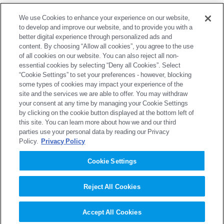
2009年
We use Cookies to enhance your experience on our website,
to develop and improve our website, and to provide you with a
better digital experience through personalized ads and
2008年
content. By choosing “Allow all cookies”, you agree to the use
of all cookies on our website. You can also reject all non-
essential cookies by selecting “Deny all Cookies”. Select
2007年
“Cookie Settings” to set your preferences - however, blocking
some types of cookies may impact your experience of the
site and the services we are able to offer. You may withdraw
2006年
your consent at any time by managing your Cookie Settings
by clicking on the cookie button displayed at the bottom left of
this site. You can learn more about how we and our third
parties use your personal data by reading our Privacy
2005年
Policy.
Privacy Policy
Cookie Settings
2004年
Reject All Cookies
企業情報
Accept All Cookies