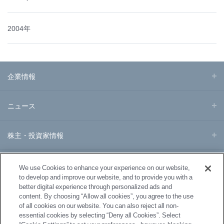
2004年
企業情報
ニュース
株主・投資家情報
事業・製品
We use Cookies to enhance your experience on our website,
to develop and improve our website, and to provide you with a
better digital experience through personalized ads and
研究開発
content. By choosing “Allow all cookies”, you agree to the use
of all cookies on our website. You can also reject all non-
essential cookies by selecting “Deny all Cookies”. Select
サステナビリティ