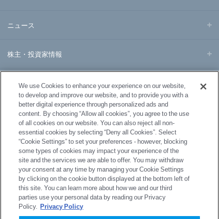
ニュース
株主・投資家情報
事業・製品
We use Cookies to enhance your experience on our website,
to develop and improve our website, and to provide you with a
better digital experience through personalized ads and
研究開発
content. By choosing “Allow all cookies”, you agree to the use
of all cookies on our website. You can also reject all non-
essential cookies by selecting “Deny all Cookies”. Select
サステナビリティ
“Cookie Settings” to set your preferences - however, blocking
some types of cookies may impact your experience of the
site and the services we are able to offer. You may withdraw
採用情報
your consent at any time by managing your Cookie Settings
by clicking on the cookie button displayed at the bottom left of
this site. You can learn more about how we and our third
parties use your personal data by reading our Privacy
Policy.
Privacy Policy
サイトマップ