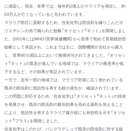
に感染し、現在、世界では、毎年約2億人がマラリアを発症し、約
63万人が亡くなっていると言われています。
マラリア防圧に貢献するため、住友化学は防虫剤を練りこんだポ
®
リエチレンの糸で織られた蚊帳「オリセット
ネット」を開発しまし
た。2001年にはWHO（世界保健機関）から世界で初めて長期残効型
蚊帳として承認され、これまでは主に、国際機関が当社から購入
し、世界80カ国以上において無償供与されてきました。「オリセッ
®
ト
ネット」の普及が進んでいる地域では、マラリアの罹患率が低
下するなど、その効果が実証されています。
一方で、近年一部の地域では、マラリア対策に広く使われている
既存の防虫剤に抵抗性を有する蚊の発生が、確認されています。
®
この問題に対応するため、住友化学は「オリセット
ネット」の技術
を発展させ、既存の防虫剤の殺虫効果を高める薬剤を加えること
により、抵抗性を有するマラリア媒介蚊にも有効性を示す「オリセ
®
ット
プラス」を開発しました。
住友化学はこのたび、バングラデシュで既存の防虫剤に対する蚊