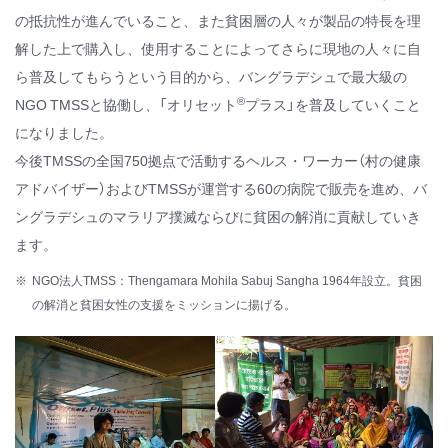
の抵抗性が進んでいること、また貧困層の人々が製品の特長を理
解した上で購入し、使用することによってさらに現地の人々に自
ら普及してもらうという目的から、バングラデシュで最大級の
®
NGO TMSSと協働し、「オリセット
プラス」を普及していくこと
になりました。
今後TMSSの全国750拠点で活動するヘルス・ワーカー（村の健康
アドバイザー）およびTMSSが運営する60の病院で販売を進め、バ
ングラデシュのマラリア撲滅ならびに貧困の解消に貢献していき
ます。
NGO法人TMSS：Thengamara Mohila Sabuj Sangha 1964年設立。貧困
の解消と貧困女性の支援をミッションに揚げる。