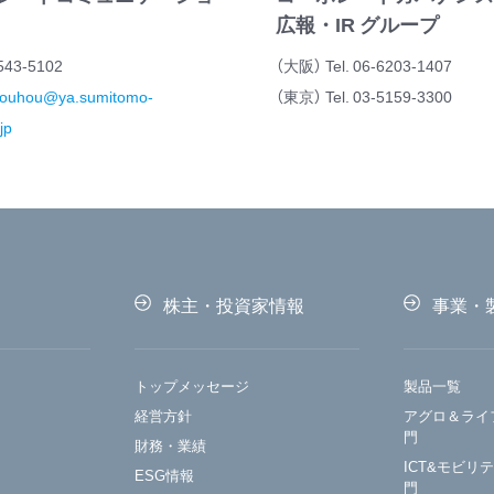
広報・IR グループ
5543-5102
（大阪） Tel. 06-6203-1407
kouhou@ya.sumitomo-
（東京） Tel. 03-5159-3300
jp
株主・投資家情報
事業・
トップメッセージ
製品一覧
経営方針
アグロ＆ライ
門
財務・業績
ICT&モビリ
ESG情報
門