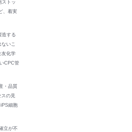
胞ストッ
ど、着実
製造する
はないこ
住友化学
いCPC管
産・品質
セスの見
PS細胞
確立が不