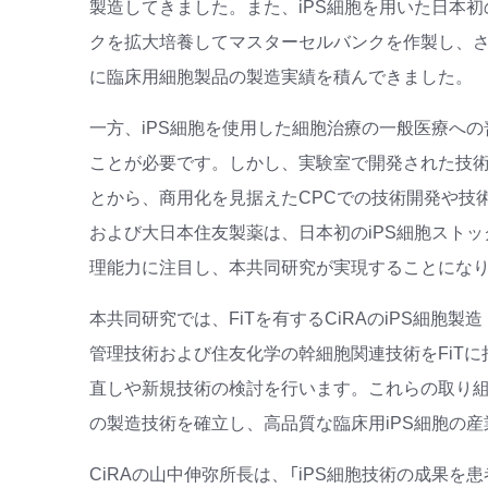
製造してきました。また、iPS細胞を用いた日本初
クを拡大培養してマスターセルバンクを作製し、さ
に臨床用細胞製品の製造実績を積んできました。
一方、iPS細胞を使用した細胞治療の一般医療への
ことが必要です。しかし、実験室で開発された技術
とから、商用化を見据えたCPCでの技術開発や技
および大日本住友製薬は、日本初のiPS細胞ストッ
理能力に注目し、本共同研究が実現することにな
本共同研究では、FiTを有するCiRAのiPS細
管理技術および住友化学の幹細胞関連技術をFiTに
直しや新規技術の検討を行います。これらの取り組
の製造技術を確立し、高品質な臨床用iPS細胞の
CiRAの山中伸弥所長は、「iPS細胞技術の成果