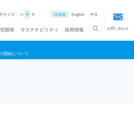
字サイズ :
小
中
大
日本語
English
中文
お問い合わせ
究開発
サステナビリティ
採用情報
究の開始について