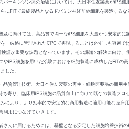
のパーキンソン病の治験においては、大日本住友製薬がiPS細
らにFiTで最終製品となるドパミン神経前駆細胞を製造するな
普及に向けては、高品質で均一なiPS細胞を大量かつ安定的に
を、厳格に管理されたCPCで再現することは必ずしも容易で
術検証が重要な課題となっています。その課題の解決に向け、
クやiPS細胞を用いた治験における細胞製造に成功したFiTの高
りました。
胞製造・品質管理技術、大日本住友製薬の再生・細胞医薬品の商用生
持ち寄り、臨床用iPS細胞の品質向上に向けて既存の製造プロ
みにより、より効率的で安定的な商用製造に適用可能な臨床用i
産業利用につなげていきます。
を患者さんに届けるためには、基盤となる安定した細胞培養技術の