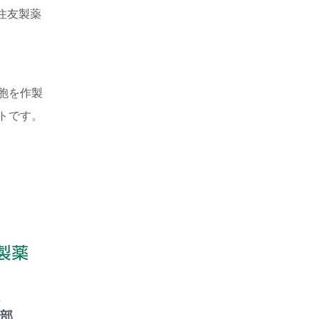
住友製薬
細胞を作製
トです。
部