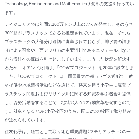
Technology, Engineering and Mathematics"）教育の支援を行ってい
ます。
ナイジェリアでは年間3,200万トン以上のごみが発生し、そのうち
30%超がプラスチックであると推定されています。現在、それら
プラスチックの大部分は適切に廃棄されておらず、排水管の詰ま
りによる冠水や、西アフリカの主要河川であるニジェール川など
から海洋への流出を引き起こしています。こうした状況を解決す
るため、オアンド財団は、「COWプロジェクト」を20年に設立しま
した。「COWプロジェクト」は、同国最大の都市ラゴス近郊で、教
材提供や地域清掃活動などを通じて、将来を担う小学生に廃棄プ
ラスチック問題およびリサイクルに関する知識を学ぶ機会を提供
し、啓発活動をすることで、地域の人々の行動変革を促すもので
す。対象となる7つの小学校区のうち、既に2つの校区で取り組み
が進められています。
住友化学は、経営として取り組む重要課題（マテリアリティ）の一