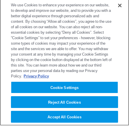
We use Cookies to enhance your experience on our website,
to develop and improve our website, and to provide you with a
2007年
better digital experience through personalized ads and
content. By choosing “Allow all cookies”, you agree to the use
of all cookies on our website. You can also reject all non-
essential cookies by selecting “Deny all Cookies”. Select
2006年
“Cookie Settings” to set your preferences - however, blocking
some types of cookies may impact your experience of the
site and the services we are able to offer. You may withdraw
2005年
your consent at any time by managing your Cookie Settings
by clicking on the cookie button displayed at the bottom left of
this site. You can learn more about how we and our third
2004年
parties use your personal data by reading our Privacy
Policy.
Privacy Policy
Cookie Settings
企業情報
Reject All Cookies
ニュース
Accept All Cookies