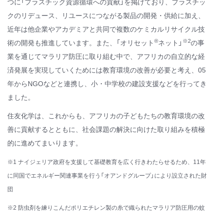
つに「プラスチック資源循環への貢献」を掲げており、プラスチッ
クのリデュース、リユースにつながる製品の開発・供給に加え、
近年は他企業やアカデミアと共同で複数のケミカルリサイクル技
®
※
2
術の開発も推進しています。また、「オリセット
ネット」
の事
業を通じてマラリア防圧に取り組む中で、アフリカの自立的な経
済発展を実現していくためには教育環境の改善が必要と考え、05
年からNGOなどと連携し、小・中学校の建設支援などを行ってき
ました。
住友化学は、これからも、アフリカの子どもたちの教育環境の改
善に貢献するとともに、社会課題の解決に向けた取り組みを積極
的に進めてまいります。
※1 ナイジェリア政府を支援して基礎教育を広く行きわたらせるため、11年
に同国でエネルギー関連事業を行う「オアンドグループ」により設立された財
団
※2 防虫剤を練りこんだポリエチレン製の糸で織られたマラリア防圧用の蚊