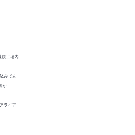
愛媛工場内
見込みであ
国が
0アライア