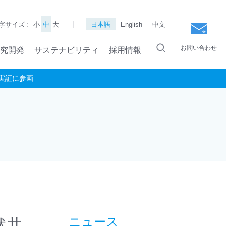
字サイズ :
小
中
大
日本語
English
中文
お問い合わせ
究開発
サステナビリティ
採用情報
実証に参画
然共
ニュース