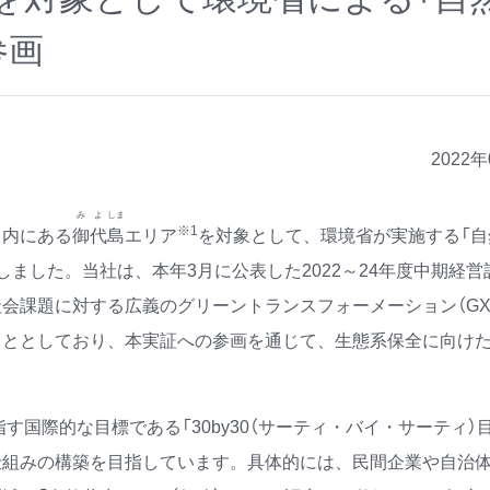
参画
2022
みよ
しま
※1
）内にある
御代
島
エリア
を対象として、環境省が実施する「自
しました。当社は、本年3月に公表した2022～24年度中期経営
会課題に対する広義のグリーントランスフォーメーション（GX
こととしており、本実証への参画を通じて、生態系保全に向け
す国際的な目標である「30by30（サーティ・バイ・サーティ）
仕組みの構築を目指しています。具体的には、民間企業や自治