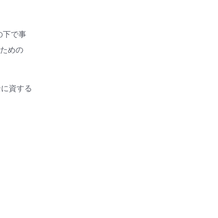
の下で事
のための
全に資する