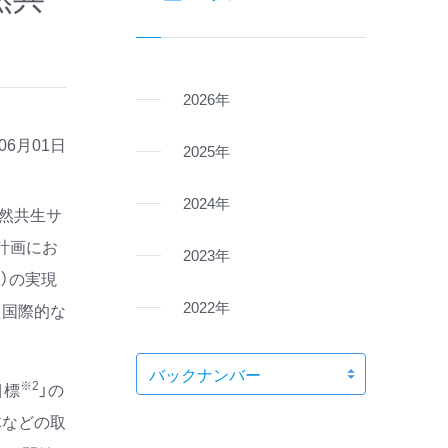
2026年
年06月01日
2025年
2024年
然共生サ
計画にお
2023年
）の実現
2022年
た国際的な
※2
目標
」の
体などの取