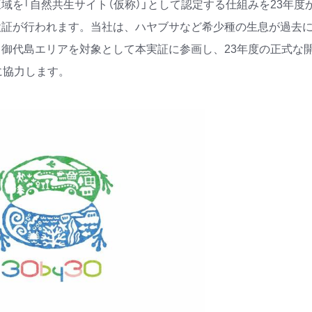
を「自然共生サイト（仮称）」として認定する仕組みを23年度
検証が行われます。当社は、ハヤブサなど希少種の生息が過去
御代島エリアを対象として本実証に参画し、23年度の正式な
に協力します。