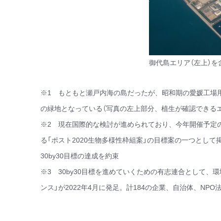
御代島エリア（左上）
※1 もともと瀬戸内海の島だったが、昭和期の愛媛工場
の緑地となっている（写真の左上部分、植生が確認できるエ
※2 現在国際的な検討が進められており、今年開催予定の国
る「ポスト2020生物多様性枠組案」の目標案の一つとして
30by30目標の達成を約束
※3 30by30目標を進めていくための有志連合として、環
ンス」が2022年4月に発足。計184の企業、自治体、NPO法