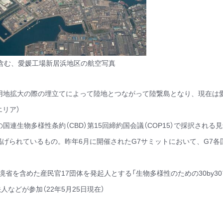
を含む、愛媛工場新居浜地区の航空写真
用地拡大の際の埋立てによって陸地とつながって陸繋島となり、現在は
リア）
連生物多様性条約（CBD）第15回締約国会議（COP15）で採択される
掲げられているもの。昨年6月に開催されたG7サミットにおいて、G7各
境省を含めた産民官17団体を発起人とする「生物多様性のための30by3
人などが参加（22年5月25日現在）