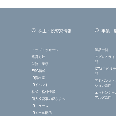
株主・投資家情報
事業・
トップメッセージ
製品一覧
経営方針
アグロ＆ライ
門
財務・業績
ICT&モビリ
ESG情報
門
IR資料室
アドバンスト
IRイベント
ション部門
株式・格付情報
エッセンシャ
アルズ部門
個人投資家の皆さまへ
IRニュース
IRメール配信