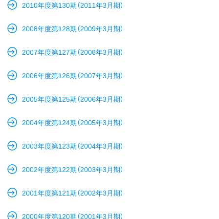
2010年度第130期（2011年3月期）
2008年度第128期（2009年3月期）
2007年度第127期（2008年3月期）
2006年度第126期（2007年3月期）
2005年度第125期（2006年3月期）
2004年度第124期（2005年3月期）
2003年度第123期（2004年3月期）
2002年度第122期（2003年3月期）
2001年度第121期（2002年3月期）
2000年度第120期（2001年3月期）