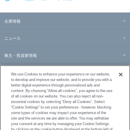
企業情報
ニュース
株主・投資家情報
事業・製品
We use Cookies to enhance your experience on our website,
to develop and improve our website, and to provide you with a
better digital experience through personalized ads and
研究開発
content. By choosing “Allow all cookies”, you agree to the use
of all cookies on our website. You can also reject all non-
essential cookies by selecting “Deny all Cookies”. Select
サステナビリティ
“Cookie Settings” to set your preferences - however, blocking
some types of cookies may impact your experience of the
site and the services we are able to offer. You may withdraw
採用情報
your consent at any time by managing your Cookie Settings
by clicking on the cookie button displayed at the bottom left of