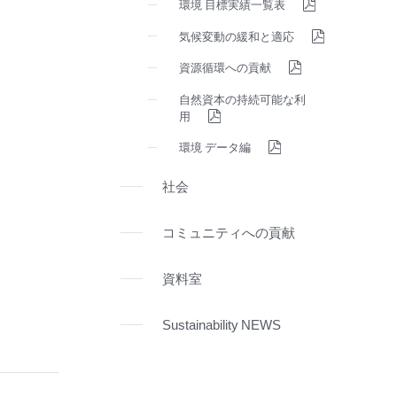
環境 目標実績一覧表
気候変動の緩和と適応
資源循環への貢献
自然資本の持続可能な利
用
環境 データ編
社会
コミュニティへの貢献
資料室
Sustainability NEWS