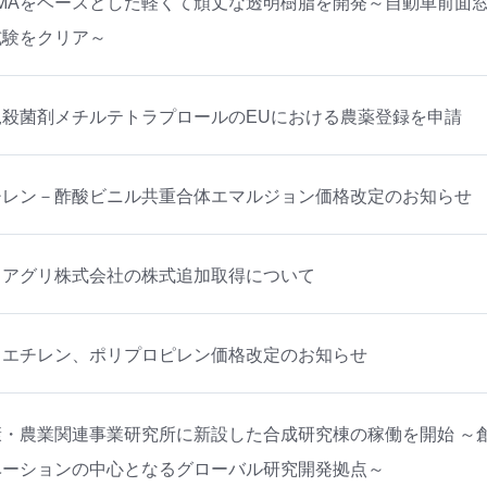
MMAをベースとした軽くて頑丈な透明樹脂を開発～自動車前面
試験をクリア～
規殺菌剤メチルテトラプロールのEUにおける農薬登録を申請
チレン－酢酸ビニル共重合体エマルジョン価格改定のお知らせ
イアグリ株式会社の株式追加取得について
リエチレン、ポリプロピレン価格改定のお知らせ
康・農業関連事業研究所に新設した合成研究棟の稼働を開始 ～
ベーションの中心となるグローバル研究開発拠点～