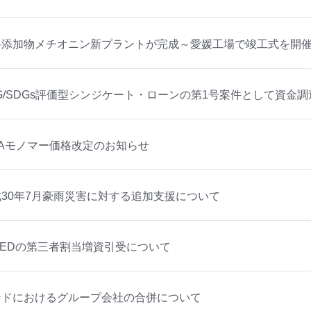
料添加物メチオニン新プラントが完成～愛媛工場で竣工式を開
G/SDGs評価型シンジケート・ローンの第1号案件として資金
MAモノマー価格改定のお知らせ
成30年7月豪雨災害に対する追加支援について
LEDの第三者割当増資引受について
ンドにおけるグループ会社の合併について