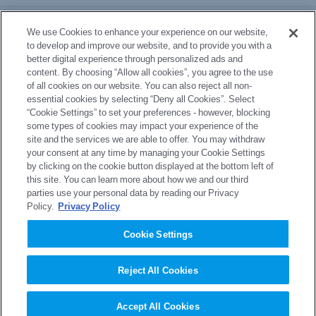
事業・製品
We use Cookies to enhance your experience on our website,
to develop and improve our website, and to provide you with a
better digital experience through personalized ads and
研究開発
content. By choosing “Allow all cookies”, you agree to the use
of all cookies on our website. You can also reject all non-
essential cookies by selecting “Deny all Cookies”. Select
サステナビリティ
“Cookie Settings” to set your preferences - however, blocking
some types of cookies may impact your experience of the
site and the services we are able to offer. You may withdraw
採用情報
your consent at any time by managing your Cookie Settings
by clicking on the cookie button displayed at the bottom left of
this site. You can learn more about how we and our third
parties use your personal data by reading our Privacy
Policy.
Privacy Policy
サイトマップ
プライバシーポリシー
Cookie Settings
プライバシーポリシー（GDPR）
サイトのご利用にあたって
Reject All Cookies
Accept All Cookies
Copyright © Sumitomo Chemical Co., Ltd.