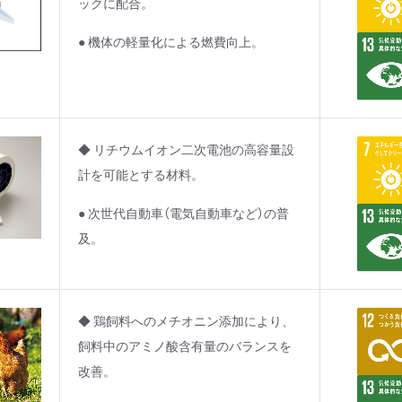
ックに配合。
● 機体の軽量化による燃費向上。
◆ リチウムイオン二次電池の高容量設
計を可能とする材料。
● 次世代自動車（電気自動車など）の普
及。
◆ 鶏飼料へのメチオニン添加により、
飼料中のアミノ酸含有量のバランスを
改善。