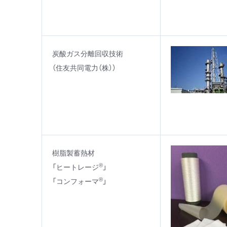
炭酸ガス分離回収技術
（住友共同電力（株））
樹脂製蓄熱材
®
「ヒートレージ
」
®
「コンフォーマ
」