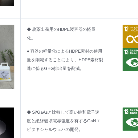
◆ 農薬出荷用のHDPE製容器の軽量
化。
● 容器の軽量化によるHDPE素材の使用
量を削減することにより、HDPE素材製
造に係るGHG排出量を削減。
◆ Si/GaAsと比較して高い飽和電子速
度と絶縁破壊電界強度を有するGaNエ
ピタキシャルウェハの開発。