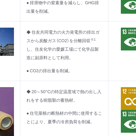
● 排泄物中の窒素量を減らし、GHG排
出量を削減。
◆ 住友共同電力の火力発電所の排出ガ
※1
スから炭酸ガス（CO2）を分離回収
し、住友化学の愛媛工場にて化学品製
造に副原料として利用。
● CO2の排出量を削減。
◆ 20～50°Cの特定温度域で熱の出し入
れをする樹脂製の蓄熱材。
● 住宅屋根の断熱材の中間に使用するこ
とにより、夏季の冷房負荷を削減。