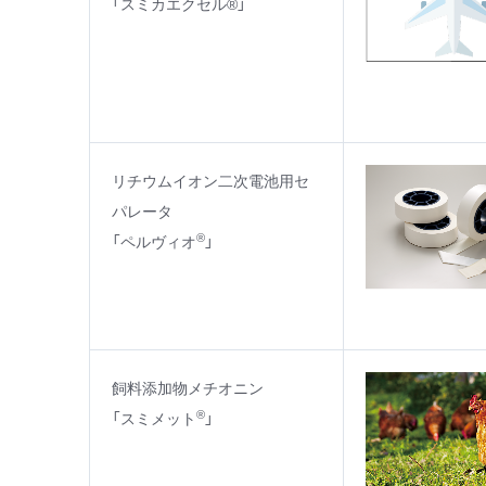
「スミカエクセル®」
リチウムイオン二次電池用セ
パレータ
®
「ペルヴィオ
」
飼料添加物メチオニン
®
「スミメット
」