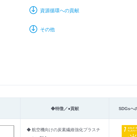
資源循環への貢献
その他
◆特徴／●貢献
SDGsへ
◆ 航空機向けの炭素繊維強化プラスチ