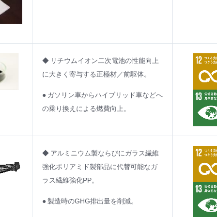
◆ リチウムイオン二次電池の性能向上
に大きく寄与する正極材／前駆体。
● ガソリン車からハイブリッド車などへ
の乗り換えによる燃費向上。
◆ アルミニウム製ならびにガラス繊維
強化ポリアミド製部品に代替可能なガ
ラス繊維強化PP。
● 製造時のGHG排出量を削減。